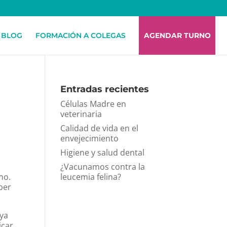
BLOG
FORMACIÓN A COLEGAS
AGENDAR TURNO
Entradas recientes
Células Madre en
veterinaria
Calidad de vida en el
envejecimiento
a
Higiene y salud dental
¿Vacunamos contra la
no.
leucemia felina?
ber
 ya
icar