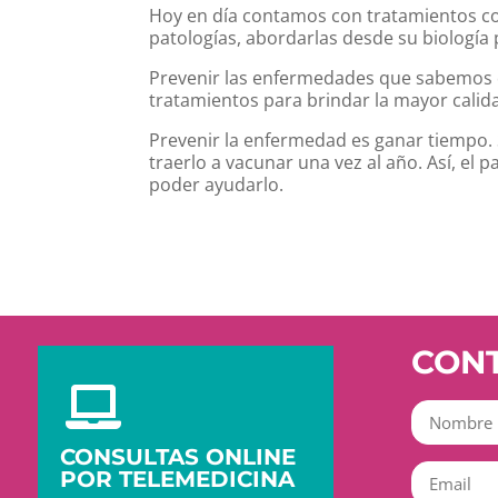
Hoy en día contamos con tratamientos c
patologías, abordarlas desde su biología 
Prevenir las enfermedades que sabemos
tratamientos para brindar la mayor calida
Prevenir la enfermedad es ganar tiempo. S
traerlo a vacunar una vez al año. Así, el 
poder ayudarlo.
CON

CONSULTAS ONLINE
POR TELEMEDICINA