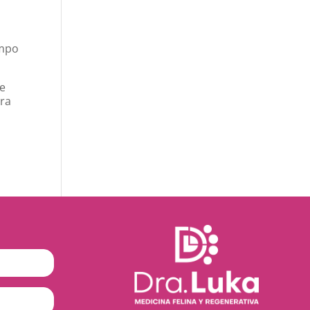
empo
de
ara