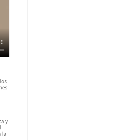
los
ones
ta y
l
 la