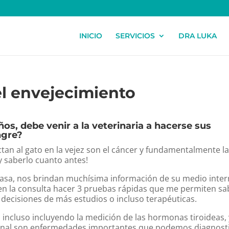
INICIO
SERVICIOS
DRA LUKA
el envejecimiento
os, debe venir a la veterinaria a hacerse sus
ngre?
n al gato en la vejez son el cáncer y fundamentalmente l
 saberlo cuanto antes!
n casa, nos brindan muchísima información de su medio inter
n la consulta hacer 3 pruebas rápidas que me permiten sa
 decisiones de más estudios o incluso terapéuticas.
 incluso incluyendo la medición de las hormonas tiroideas,
renal son enfermedades importantes que podemos diagnost