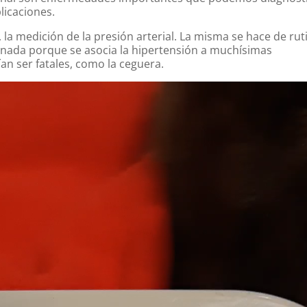
icaciones.
la medición de la presión arterial. La misma se hace de rut
nada porque se asocia la hipertensión a muchísimas
n ser fatales, como la ceguera.